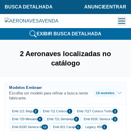
BUSCA DETALHADA
ANUNCIE
ENTRAR
EXIBIR BUSCA DETALHADA
2 Aeronaves localizadas no
catálogo
Modelos Embraer
Escolha um modelo para refinar a busca neste
16 modelos
fabricante.
Emb 121 Xingu
Emb 711 Corisco
Emb 711T Corisco Turbo
2
1
2
Emb 720 Minuano
Emb 721 Sertanejo
Emb 810C Seneca Ii
3
2
2
Emb 810D Seneca Iii
Emb 821 Carajá
Legacy 450
13
1
1