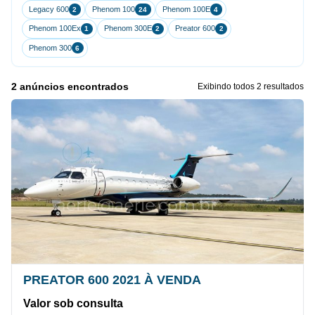
Legacy 600
Phenom 100
Phenom 100E
2
24
4
Phenom 100Ex
Phenom 300E
Preator 600
1
2
2
Phenom 300
6
2 anúncios encontrados
Exibindo todos 2 resultados
PREATOR 600 2021 À VENDA
Valor sob consulta