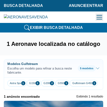
BUSCA DETALHADA
ANUNCIE
ENTRAR
EXIBIR BUSCA DETALHADA
1 Aeronave localizada no catálogo
Modelos Gulfstream
Escolha um modelo para refinar a busca neste
5 modelos
fabricante.
Astra Spx
G150
G200
G550
Gulfstream G450
1
2
2
1
1
1 anúncio encontrado
Exibindo 1 resultado