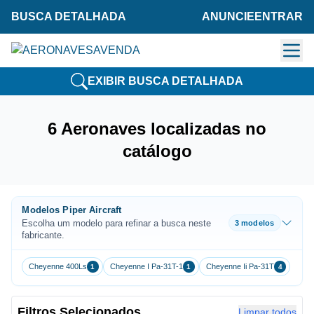
BUSCA DETALHADA
ANUNCIE
ENTRAR
EXIBIR BUSCA DETALHADA
6 Aeronaves localizadas no
catálogo
Modelos Piper Aircraft
Escolha um modelo para refinar a busca neste
3 modelos
fabricante.
Cheyenne 400Ls
Cheyenne I Pa-31T-1
Cheyenne Ii Pa-31T
1
1
4
Filtros Selecionados
Limpar todos