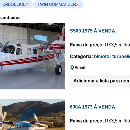
TURBOÉLICE
X
TWIN COMMANDER
X
ncontrados
S500 1975 À VENDA
Faixa de preço:
R$3,5 milhõ
Categoria:
bimotor turboéli
Brasil
Adicionar a lista para co
690A 1973 À VENDA
Faixa de preço:
R$3,5 milhõ