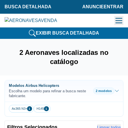
BUSCA DETALHADA
ANUNCIE
ENTRAR
EXIBIR BUSCA DETALHADA
2 Aeronaves localizadas no
catálogo
Modelos Airbus Helicopters
Escolha um modelo para refinar a busca neste
2 modelos
fabricante.
As365 N3+
H145
1
1
Filtros Selecionados
Limpar todos