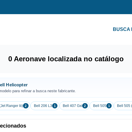
BUSCA
0 Aeronave localizada no catálogo
ll Helicopter
odelo para refinar a busca neste fabricante.
(Jet Ranger Iii)
Bell 206 L3
Bell 407 Gxi
Bell 505
Bell 505 
2
1
2
1
elecionados