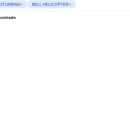
OTURBINA
X
BELL HELICOPTER
X
contrado