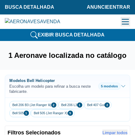
BUSCA DETALHADA
ANUNCIE
ENTRAR
EXIBIR BUSCA DETALHADA
1 Aeronave localizada no catálogo
Modelos Bell Helicopter
Escolha um modelo para refinar a busca neste
5 modelos
fabricante.
Bell 206 B3 (Jet Ranger Iii)
Bell 206 L3
Bell 407 Gxi
2
1
2
Bell 505
Bell 505 (Jet Ranger X)
1
5
Filtros Selecionados
Limpar todos