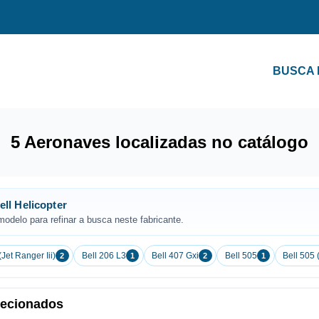
BUSCA
5 Aeronaves localizadas no catálogo
ll Helicopter
odelo para refinar a busca neste fabricante.
(Jet Ranger Iii)
Bell 206 L3
Bell 407 Gxi
Bell 505
Bell 505 
2
1
2
1
elecionados