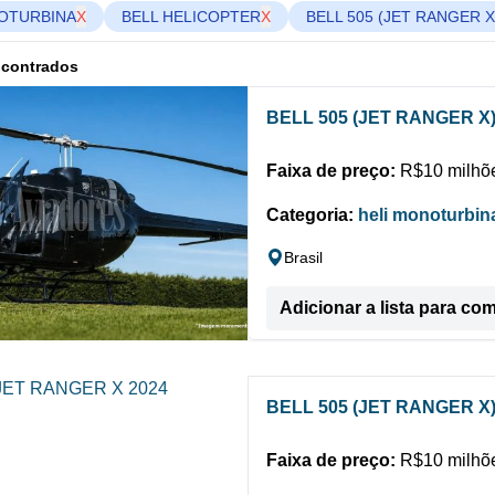
OTURBINA
X
BELL HELICOPTER
X
BELL 505 (JET RANGER X
ncontrados
BELL 505 (JET RANGER X
Faixa de preço:
R$10 milhõe
Categoria:
heli monoturbin
Brasil
Adicionar a lista para co
BELL 505 (JET RANGER X
Faixa de preço:
R$10 milhõe