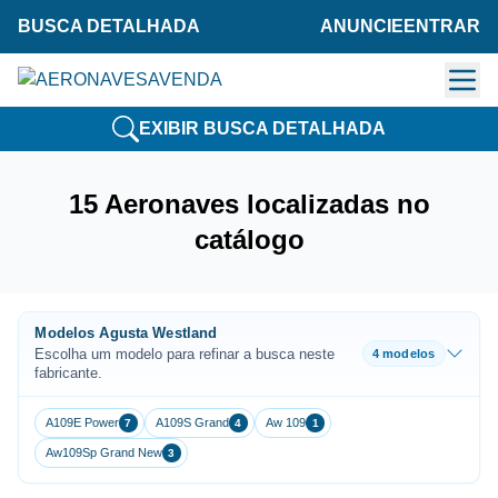
BUSCA DETALHADA
ANUNCIE
ENTRAR
EXIBIR BUSCA DETALHADA
15 Aeronaves localizadas no
catálogo
Modelos Agusta Westland
Escolha um modelo para refinar a busca neste
4 modelos
fabricante.
A109E Power
A109S Grand
Aw 109
7
4
1
Aw109Sp Grand New
3