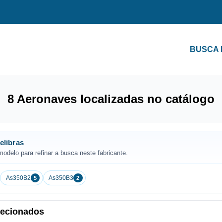
BUSCA
8 Aeronaves localizadas no catálogo
elibras
odelo para refinar a busca neste fabricante.
As350B2
As350B3
5
2
elecionados