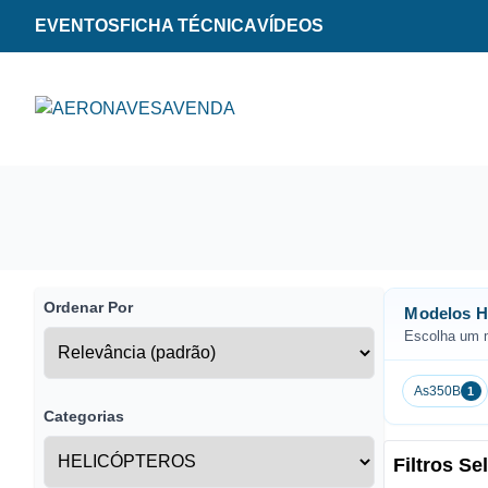
EVENTOS
FICHA TÉCNICA
VÍDEOS
Ordenar Por
Modelos H
Escolha um m
As350B
1
Categorias
Filtros S