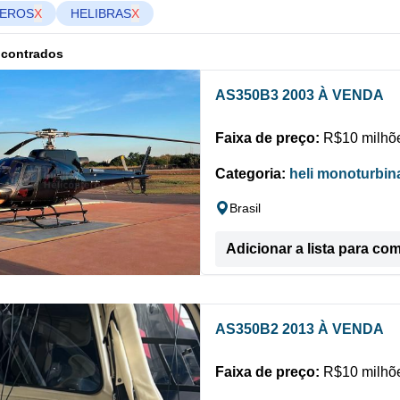
TEROS
X
HELIBRAS
X
ncontrados
AS350B3 2003 À VENDA
Faixa de preço:
R$10 milhõe
Categoria:
heli monoturbin
Brasil
Adicionar a lista para co
AS350B2 2013 À VENDA
Faixa de preço:
R$10 milhõe