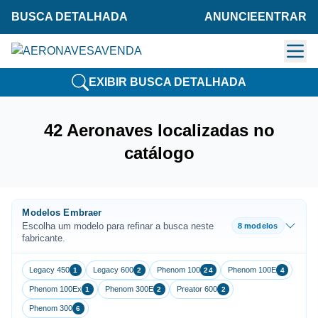
BUSCA DETALHADA
ANUNCIE
ENTRAR
EXIBIR BUSCA DETALHADA
42 Aeronaves localizadas no
catálogo
Modelos Embraer
Escolha um modelo para refinar a busca neste
8 modelos
fabricante.
Legacy 450
Legacy 600
Phenom 100
Phenom 100E
1
2
24
4
Phenom 100Ex
Phenom 300E
Preator 600
1
2
2
Phenom 300
6