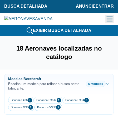
BUSCA DETALHADA
ANUNCIE
ENTRAR
EXIBIR BUSCA DETALHADA
18 Aeronaves localizadas no
catálogo
Modelos Beechcraft
Escolha um modelo para refinar a busca neste
5 modelos
fabricante.
Bonanza A36
Bonanza B36Tc
Bonanza F33A
4
1
4
Bonanza G36
Bonanza V35B
6
3