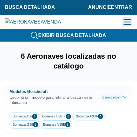
BUSCA DETALHADA
ANUNCIE
ENTRAR
EXIBIR BUSCA DETALHADA
6 Aeronaves localizadas no
catálogo
Modelos Beechcraft
Escolha um modelo para refinar a busca neste
5 modelos
fabricante.
Bonanza A36
Bonanza B36Tc
Bonanza F33A
4
1
5
Bonanza G36
Bonanza V35B
6
3