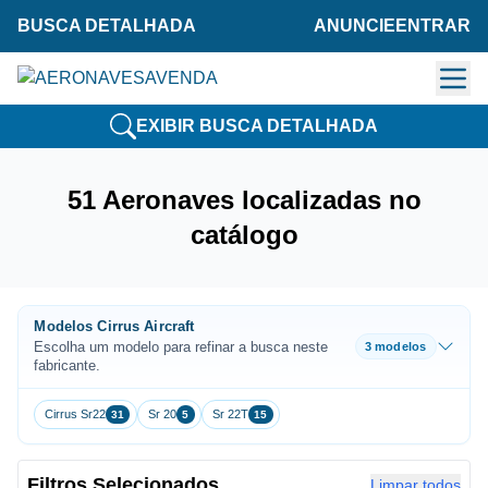
BUSCA DETALHADA
ANUNCIE
ENTRAR
EXIBIR BUSCA DETALHADA
51 Aeronaves localizadas no
catálogo
Modelos Cirrus Aircraft
Escolha um modelo para refinar a busca neste
3 modelos
fabricante.
Cirrus Sr22
Sr 20
Sr 22T
31
5
15
Filtros Selecionados
Limpar todos