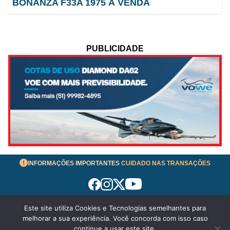
BONANZA F33A 1975 À VENDA
PUBLICIDADE
INFORMAÇÕES IMPORTANTES
CUIDADO NAS TRANSAÇÕES
Este site utiliza Cookies e Tecnologias semelhantes para
Termos de Uso
melhorar a sua experiência. Você concorda com isso caso
© 2026 aeronavesavenda.com | Todos os Direitos
continue a usar este site.