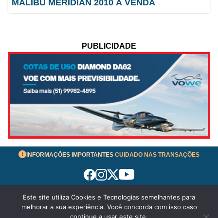
MALIBU MERIDIAN 2010 À VENDA
PUBLICIDADE
INFORMAÇÕES IMPORTANTES
CUIDADO NAS TRANSAÇÕES
Este site utiliza Cookies e Tecnologias semelhantes para
Termos de Uso
melhorar a sua experiência. Você concorda com isso caso
© 2026 aeronavesavenda.com | Todos os Direitos
continue a usar este site.