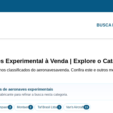
BUSCA
s Experimental à Venda | Explore o Ca
nos classificados do aeronavesavenda. Confira este e outros m
s de aeronaves experimentais
bricante para refinar a busca nesta categoria.
Inpaer
Montaer
Taf Brasil Ltda
Van's Aircraft
2
2
1
13