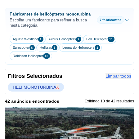
Fabricantes de helicópteros monoturbina
Escolha um fabricante para refinar a busca
7 fabricantes
nesta categoria.
Agusta Westland
Airbus Helicopters
Bell Helicopter
1
2
11
Eurocopter
Helibras
Leonardo Helicopters
6
8
1
Robinson Helicopter
13
Filtros Selecionados
Limpar todos
HELI MONOTURBINA
X
42 anúncios encontrados
Exibindo 10 de 42 resultados