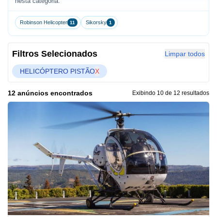
nesta categoria.
Robinson Helicopter
Sikorsky
11
1
Filtros Selecionados
Limpar todos
HELICÓPTERO PISTÃO
X
12 anúncios encontrados
Exibindo 10 de 12 resultados