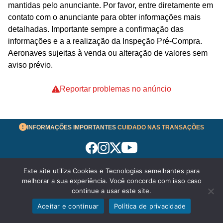
mantidas pelo anunciante. Por favor, entre diretamente em
contato com o anunciante para obter informações mais
detalhadas. Importante sempre a confirmação das
informações e a a realização da Inspeção Pré-Compra.
Aeronaves sujeitas à venda ou alteração de valores sem
aviso prévio.
Reportar problemas no anúncio
INFORMAÇÕES IMPORTANTES
CUIDADO NAS TRANSAÇÕES
Este site utiliza Cookies e Tecnologias semelhantes para
Termos de Uso
melhorar a sua experiência. Você concorda com isso caso
© 2026 aeronavesavenda.com | Todos os Direitos
continue a usar este site.
Reservados!
Aceitar e continuar
Política de privacidade
WhatsApp
Enviar mensagem
Política de Privacidade