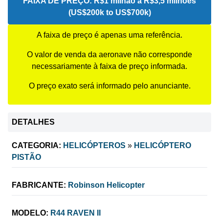
FAIXA DE PREÇO:
R$1 milhão a R$3,5 milhões
(US$200k to US$700k)
A faixa de preço é apenas uma referência.
O valor de venda da aeronave não corresponde
necessariamente à faixa de preço informada.
O preço exato será informado pelo anunciante.
DETALHES
CATEGORIA:
HELICÓPTEROS
»
HELICÓPTERO
PISTÃO
FABRICANTE:
Robinson Helicopter
MODELO:
R44 RAVEN II