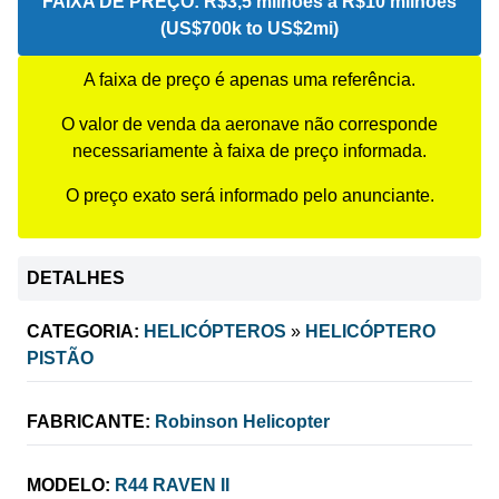
FAIXA DE PREÇO:
R$3,5 milhões a R$10 milhões
(US$700k to US$2mi)
A faixa de preço é apenas uma referência.
O valor de venda da aeronave não corresponde
necessariamente à faixa de preço informada.
O preço exato será informado pelo anunciante.
DETALHES
CATEGORIA:
HELICÓPTEROS
»
HELICÓPTERO
PISTÃO
FABRICANTE:
Robinson Helicopter
MODELO:
R44 RAVEN II