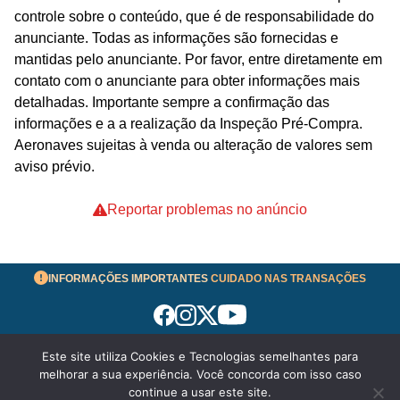
controle sobre o conteúdo, que é de responsabilidade do
anunciante. Todas as informações são fornecidas e
mantidas pelo anunciante. Por favor, entre diretamente em
contato com o anunciante para obter informações mais
detalhadas. Importante sempre a confirmação das
informações e a a realização da Inspeção Pré-Compra.
Aeronaves sujeitas à venda ou alteração de valores sem
aviso prévio.
Reportar problemas no anúncio
INFORMAÇÕES IMPORTANTES
CUIDADO NAS TRANSAÇÕES
Este site utiliza Cookies e Tecnologias semelhantes para
Termos de Uso
melhorar a sua experiência. Você concorda com isso caso
© 2026 aeronavesavenda.com | Todos os Direitos
continue a usar este site.