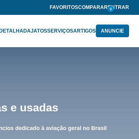
FAVORITOS
COMPARAR
ENTRAR
0
 DETALHADA
JATOS
SERVIÇOS
ARTIGOS
ANUNCIE
as e usadas
cios dedicado à aviação geral no Brasil