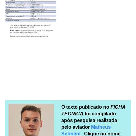
O texto publicado no
FICHA
TÉCNICA
foi compilado
após pesquisa realizada
pelo aviador
Matheus
Sehnem
. Clique no nome