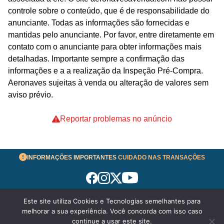
controle sobre o conteúdo, que é de responsabilidade do
anunciante. Todas as informações são fornecidas e
mantidas pelo anunciante. Por favor, entre diretamente em
contato com o anunciante para obter informações mais
detalhadas. Importante sempre a confirmação das
informações e a a realização da Inspeção Pré-Compra.
Aeronaves sujeitas à venda ou alteração de valores sem
aviso prévio.
Reportar problemas no anúncio
INFORMAÇÕES IMPORTANTES
CUIDADO NAS TRANSAÇÕES
Este site utiliza Cookies e Tecnologias semelhantes para
Termos de Uso
melhorar a sua experiência. Você concorda com isso caso
© 2026 aeronavesavenda.com | Todos os Direitos
continue a usar este site.