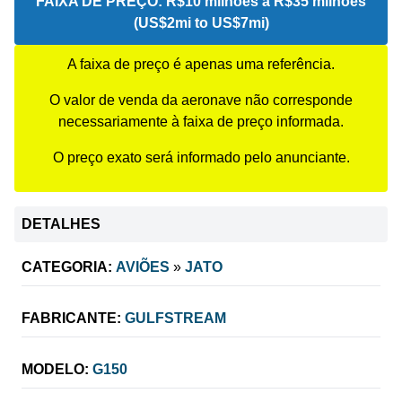
FAIXA DE PREÇO:
R$10 milhões a R$35 milhões
(US$2mi to US$7mi)
A faixa de preço é apenas uma referência.
O valor de venda da aeronave não corresponde
necessariamente à faixa de preço informada.
O preço exato será informado pelo anunciante.
DETALHES
CATEGORIA:
AVIÕES
»
JATO
FABRICANTE:
GULFSTREAM
MODELO:
G150