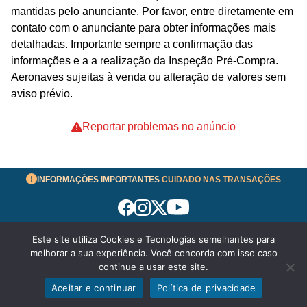
mantidas pelo anunciante. Por favor, entre diretamente em
contato com o anunciante para obter informações mais
detalhadas. Importante sempre a confirmação das
informações e a a realização da Inspeção Pré-Compra.
Aeronaves sujeitas à venda ou alteração de valores sem
aviso prévio.
Reportar problemas no anúncio
INFORMAÇÕES IMPORTANTES
CUIDADO NAS TRANSAÇÕES
Este site utiliza Cookies e Tecnologias semelhantes para
Termos de Uso
melhorar a sua experiência. Você concorda com isso caso
© 2026 aeronavesavenda.com | Todos os Direitos
continue a usar este site.
Reservados!
Aceitar e continuar
Política de privacidade
WhatsApp
Enviar mensagem
Política de Privacidade