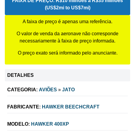
FAIXA DE PREÇO:
R$10 milhões a R$35 milhões
(US$2mi to US$7mi)
A faixa de preço é apenas uma referência.
O valor de venda da aeronave não corresponde
necessariamente à faixa de preço informada.
O preço exato será informado pelo anunciante.
DETALHES
CATEGORIA:
AVIÕES
»
JATO
FABRICANTE:
HAWKER BEECHCRAFT
MODELO:
HAWKER 400XP