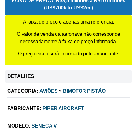
FAIXA DE PREÇO:
R$3,5 milhões a R$10 milhões
(US$700k to US$2mi)
A faixa de preço é apenas uma referência.
O valor de venda da aeronave não corresponde
necessariamente à faixa de preço informada.
O preço exato será informado pelo anunciante.
DETALHES
CATEGORIA:
AVIÕES
»
BIMOTOR PISTÃO
FABRICANTE:
PIPER AIRCRAFT
MODELO:
SENECA V