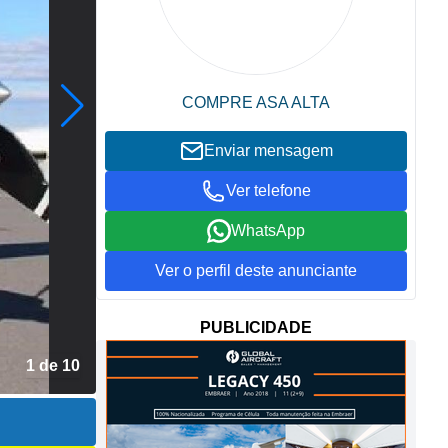
COMPRE ASA ALTA
Enviar mensagem
Ver telefone
WhatsApp
Ver o perfil deste anunciante
PUBLICIDADE
2 de 10