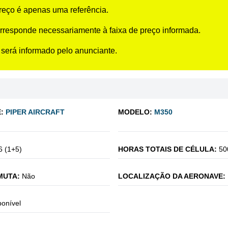
preço é apenas uma referência.
rresponde necessariamente à faixa de preço informada.
 será informado pelo anunciante.
:
PIPER AIRCRAFT
MODELO:
M350
6 (1+5)
HORAS TOTAIS DE CÉLULA:
50
MUTA:
Não
LOCALIZAÇÃO DA AERONAVE:
ponível