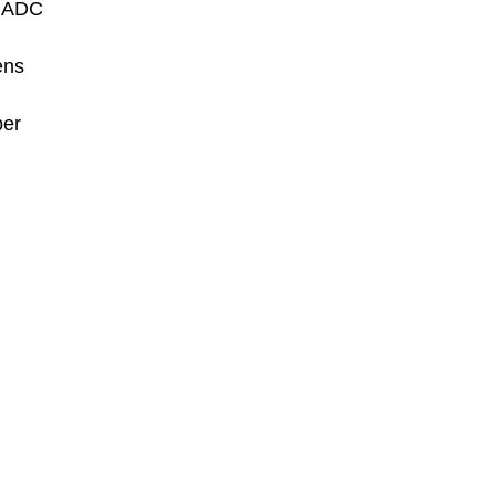
d ADC
ens
per