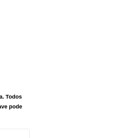
a.
Todos
ave pode