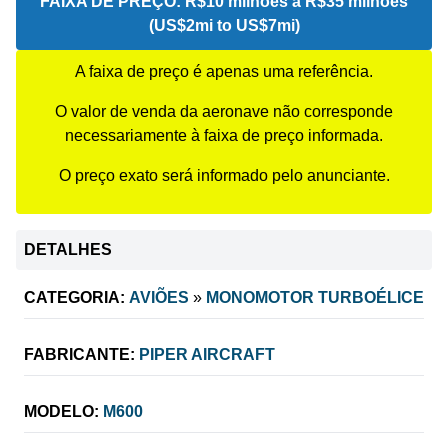
FAIXA DE PREÇO:
R$10 milhões a R$35 milhões
(US$2mi to US$7mi)
A faixa de preço é apenas uma referência.
O valor de venda da aeronave não corresponde
necessariamente à faixa de preço informada.
O preço exato será informado pelo anunciante.
DETALHES
CATEGORIA:
AVIÕES
»
MONOMOTOR TURBOÉLICE
FABRICANTE:
PIPER AIRCRAFT
MODELO:
M600