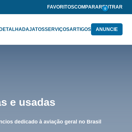
FAVORITOS
COMPARAR
ENTRAR
0
 DETALHADA
JATOS
SERVIÇOS
ARTIGOS
ANUNCIE
as e usadas
cios dedicado à aviação geral no Brasil