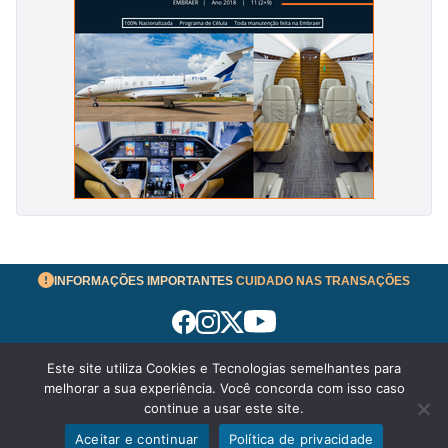
INFORMAÇÕES IMPORTANTES
CUIDADO NAS TRANSAÇÕES
Este site utiliza Cookies e Tecnologias semelhantes para
Termos de Uso
melhorar a sua experiência. Você concorda com isso caso
© 2026 aeronavesavenda.com | Todos os Direitos
continue a usar este site.
Reservados!
Aceitar e continuar
Política de privacidade
Exibir filtros
Política de Privacidade