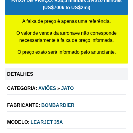
FAIXA DE PREÇO:
R$3,5 milhões a R$10 milhões
(US$700k to US$2mi)
A faixa de preço é apenas uma referência.
O valor de venda da aeronave não corresponde
necessariamente à faixa de preço informada.
O preço exato será informado pelo anunciante.
DETALHES
CATEGORIA:
AVIÕES
»
JATO
FABRICANTE:
BOMBARDIER
MODELO:
LEARJET 35A