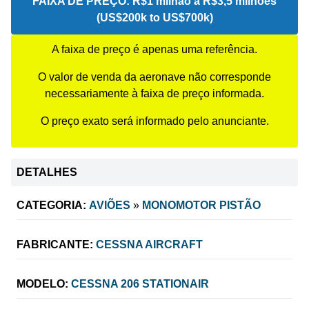
FAIXA DE PREÇO:
R$1 milhão a R$3,5 milhões
(US$200k to US$700k)
A faixa de preço é apenas uma referência.
O valor de venda da aeronave não corresponde
necessariamente à faixa de preço informada.
O preço exato será informado pelo anunciante.
DETALHES
CATEGORIA:
AVIÕES
»
MONOMOTOR PISTÃO
FABRICANTE:
CESSNA AIRCRAFT
MODELO:
CESSNA 206 STATIONAIR