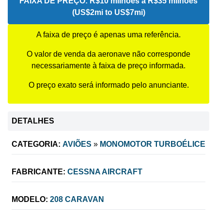
FAIXA DE PREÇO:
R$10 milhões a R$35 milhões
(US$2mi to US$7mi)
A faixa de preço é apenas uma referência.
O valor de venda da aeronave não corresponde
necessariamente à faixa de preço informada.
O preço exato será informado pelo anunciante.
DETALHES
CATEGORIA:
AVIÕES
»
MONOMOTOR TURBOÉLICE
FABRICANTE:
CESSNA AIRCRAFT
MODELO:
208 CARAVAN