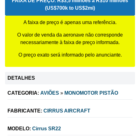
FAIXA DE PREÇO:
R$3,5 milhões a R$10 milhões
(US$700k to US$2mi)
A faixa de preço é apenas uma referência.
O valor de venda da aeronave não corresponde
necessariamente à faixa de preço informada.
O preço exato será informado pelo anunciante.
DETALHES
CATEGORIA:
AVIÕES
»
MONOMOTOR PISTÃO
FABRICANTE:
CIRRUS AIRCRAFT
MODELO:
Cirrus SR22