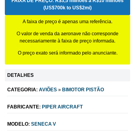
FAIXA DE PREÇO:
R$3,5 milhões a R$10 milhões
(US$700k to US$2mi)
A faixa de preço é apenas uma referência.
O valor de venda da aeronave não corresponde
necessariamente à faixa de preço informada.
O preço exato será informado pelo anunciante.
DETALHES
CATEGORIA:
AVIÕES
»
BIMOTOR PISTÃO
FABRICANTE:
PIPER AIRCRAFT
MODELO:
SENECA V