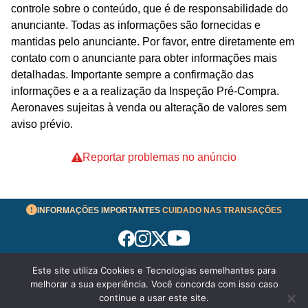
controle sobre o conteúdo, que é de responsabilidade do
anunciante. Todas as informações são fornecidas e
mantidas pelo anunciante. Por favor, entre diretamente em
contato com o anunciante para obter informações mais
detalhadas. Importante sempre a confirmação das
informações e a a realização da Inspeção Pré-Compra.
Aeronaves sujeitas à venda ou alteração de valores sem
aviso prévio.
Reportar problemas no anúncio
INFORMAÇÕES IMPORTANTES
CUIDADO NAS TRANSAÇÕES
Este site utiliza Cookies e Tecnologias semelhantes para
Termos de Uso
melhorar a sua experiência. Você concorda com isso caso
© 2026 aeronavesavenda.com | Todos os Direitos
continue a usar este site.
Reservados!