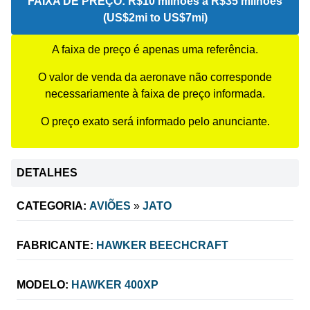
FAIXA DE PREÇO:
R$10 milhões a R$35 milhões
(US$2mi to US$7mi)
A faixa de preço é apenas uma referência.
O valor de venda da aeronave não corresponde
necessariamente à faixa de preço informada.
O preço exato será informado pelo anunciante.
DETALHES
CATEGORIA:
AVIÕES
»
JATO
FABRICANTE:
HAWKER BEECHCRAFT
MODELO:
HAWKER 400XP