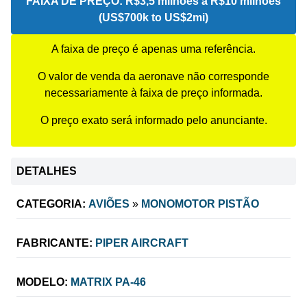
FAIXA DE PREÇO:
R$3,5 milhões a R$10 milhões
(US$700k to US$2mi)
A faixa de preço é apenas uma referência.
O valor de venda da aeronave não corresponde
necessariamente à faixa de preço informada.
O preço exato será informado pelo anunciante.
DETALHES
CATEGORIA:
AVIÕES
»
MONOMOTOR PISTÃO
FABRICANTE:
PIPER AIRCRAFT
MODELO:
MATRIX PA-46