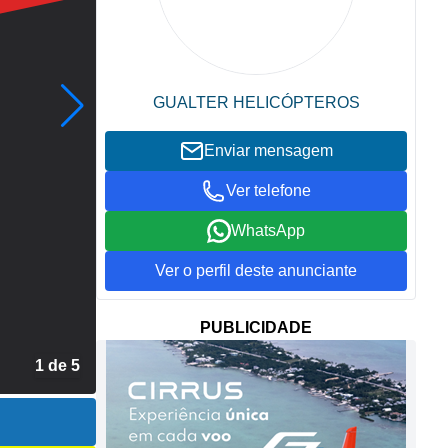
GUALTER HELICÓPTEROS
Enviar mensagem
Ver telefone
WhatsApp
Ver o perfil deste anunciante
PUBLICIDADE
2 de 5