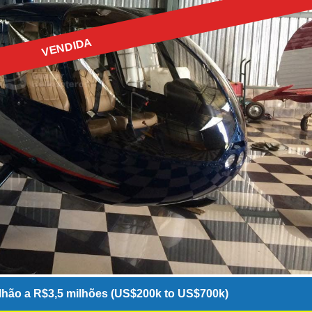
VENDIDA
hão a R$3,5 milhões (US$200k to US$700k)