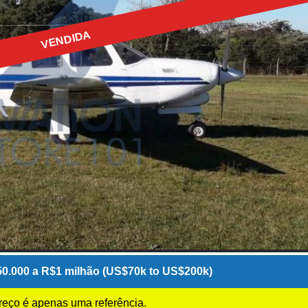
VENDIDA
0.000 a R$1 milhão (US$70k to US$200k)
preço é apenas uma referência.