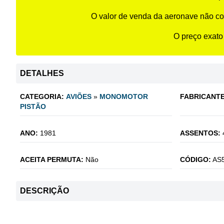
O valor de venda da aeronave não co
O preço exato
DETALHES
CATEGORIA:
AVIÕES
»
MONOMOTOR
FABRICANTE
PISTÃO
ANO:
1981
ASSENTOS:
ACEITA PERMUTA:
Não
CÓDIGO:
AS
DESCRIÇÃO