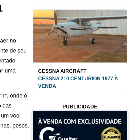
1
aer no
nte de seu
entado
ar uma
CESSNA AIRCRAFT
CESSNA 210 CENTURION 1977 À
VENDA
“T”, onde o
o das
PUBLICIDADE
o um voo
rnas, pesos,