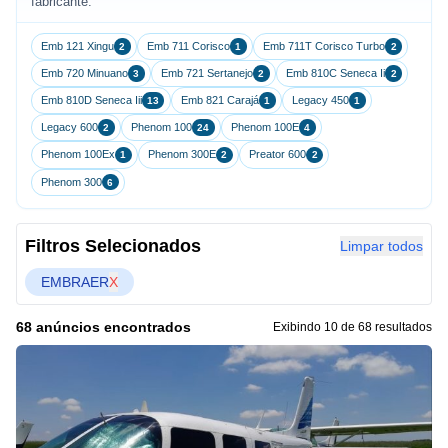
fabricante.
Emb 121 Xingu
Emb 711 Corisco
Emb 711T Corisco Turbo
2
1
2
Emb 720 Minuano
Emb 721 Sertanejo
Emb 810C Seneca Ii
3
2
2
Emb 810D Seneca Iii
Emb 821 Carajá
Legacy 450
13
1
1
Legacy 600
Phenom 100
Phenom 100E
2
24
4
Phenom 100Ex
Phenom 300E
Preator 600
1
2
2
Phenom 300
6
Filtros Selecionados
Limpar todos
EMBRAER
X
68 anúncios encontrados
Exibindo 10 de 68 resultados