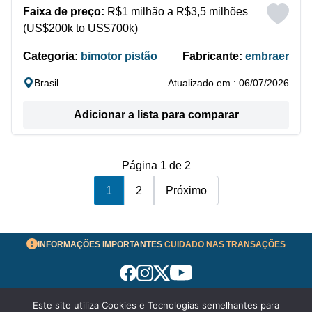
Faixa de preço:
R$1 milhão a R$3,5 milhões
(US$200k to US$700k)
Categoria:
bimotor pistão
Fabricante:
embraer
Brasil
Atualizado em : 06/07/2026
Adicionar a lista para comparar
Página 1 de 2
1
2
Próximo
INFORMAÇÕES IMPORTANTES
CUIDADO NAS TRANSAÇÕES
Este site utiliza Cookies e Tecnologias semelhantes para
Termos de Uso