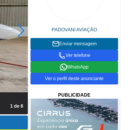
PADOVANI AVIAÇÃO
Enviar mensagem
Ver telefone
WhatsApp
Ver o perfil deste anunciante
PUBLICIDADE
2 de 6