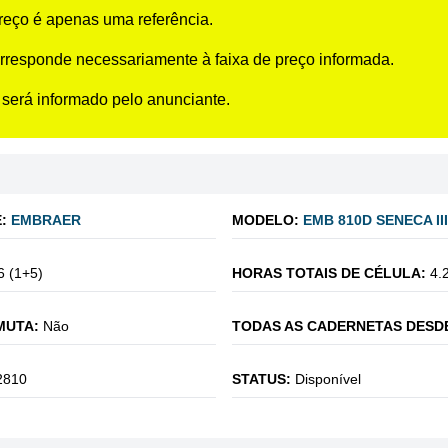
preço é apenas uma referência.
rresponde necessariamente à faixa de preço informada.
 será informado pelo anunciante.
:
EMBRAER
MODELO:
EMB 810D SENECA III
6 (1+5)
HORAS TOTAIS DE CÉLULA:
4.
MUTA:
Não
TODAS AS CADERNETAS DESD
2810
STATUS:
Disponível