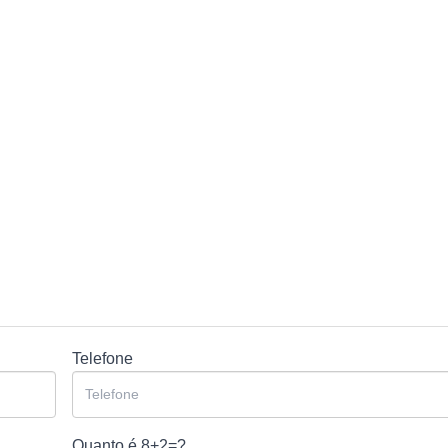
Telefone
Quanto é
8+2=?