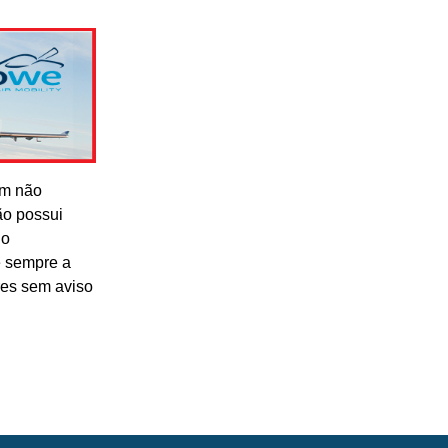
om não
ão possui
lo
e sempre a
res sem aviso