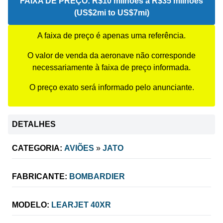
FAIXA DE PREÇO:
R$10 milhões a R$35 milhões
(US$2mi to US$7mi)
A faixa de preço é apenas uma referência.
O valor de venda da aeronave não corresponde
necessariamente à faixa de preço informada.
O preço exato será informado pelo anunciante.
DETALHES
CATEGORIA:
AVIÕES
»
JATO
FABRICANTE:
BOMBARDIER
MODELO:
LEARJET 40XR