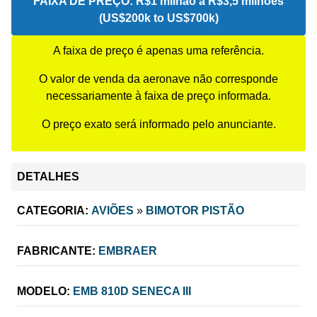
FAIXA DE PREÇO:
R$1 milhão a R$3,5 milhões
(US$200k to US$700k)
A faixa de preço é apenas uma referência.
O valor de venda da aeronave não corresponde
necessariamente à faixa de preço informada.
O preço exato será informado pelo anunciante.
DETALHES
CATEGORIA:
AVIÕES
»
BIMOTOR PISTÃO
FABRICANTE:
EMBRAER
MODELO:
EMB 810D SENECA III