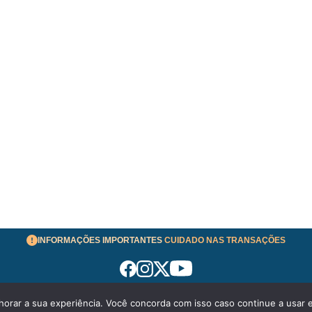
INFORMAÇÕES IMPORTANTES
CUIDADO NAS TRANSAÇÕES
horar a sua experiência. Você concorda com isso caso continue a usar e
026 aeronavesavenda.com | Todos os Direitos Reservados!
Polí