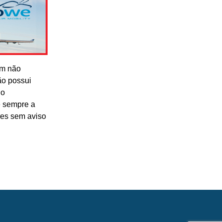
om não
ão possui
lo
e sempre a
res sem aviso