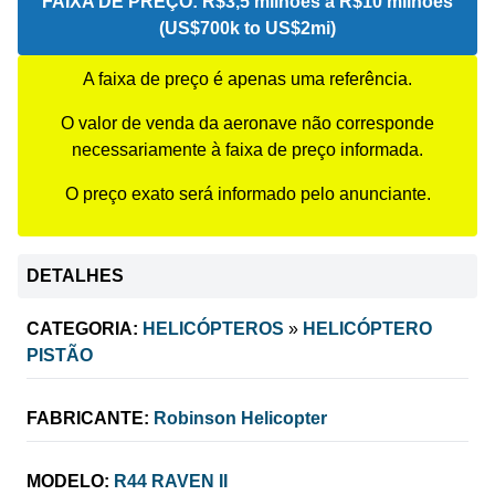
FAIXA DE PREÇO:
R$3,5 milhões a R$10 milhões
(US$700k to US$2mi)
A faixa de preço é apenas uma referência.
O valor de venda da aeronave não corresponde
necessariamente à faixa de preço informada.
O preço exato será informado pelo anunciante.
DETALHES
CATEGORIA:
HELICÓPTEROS
»
HELICÓPTERO
PISTÃO
FABRICANTE:
Robinson Helicopter
MODELO:
R44 RAVEN II