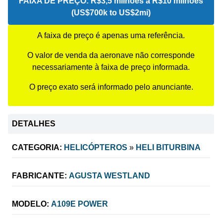
FAIXA DE PREÇO:
R$3,5 milhões a R$10 milhões
(US$700k to US$2mi)
A faixa de preço é apenas uma referência.
O valor de venda da aeronave não corresponde
necessariamente à faixa de preço informada.
O preço exato será informado pelo anunciante.
DETALHES
CATEGORIA:
HELICÓPTEROS
»
HELI BITURBINA
FABRICANTE:
AGUSTA WESTLAND
MODELO:
A109E POWER