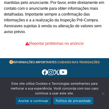
mantidas pelo anunciante. Por favor, entre diretamente em
contato com o anunciante para obter informações mais
detalhadas. Importante sempre a confirmação das
informações e a a realização da Inspeção Pré-Compra.
Aeronaves sujeitas à venda ou alteração de valores sem
aviso prévio.
Reportar problemas no anúncio
INFORMAÇÕES IMPORTANTES
CUIDADO NAS TRANSAÇÕES
Este site utiliza Cookies e Tecnologias semelhantes para
Termos de Uso
melhorar a sua experiência. Você concorda com isso caso
© 2026 aeronavesavenda.com | Todos os Direitos
continue a usar este site.
Reservados!
Aceitar e continuar
Política de privacidade
WhatsApp
Enviar mensagem
Política de Privacidade