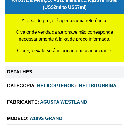
FAIXA DE PREÇO:
R$10 milhões a R$35 milhões
(US$2mi to US$7mi)
A faixa de preço é apenas uma referência.
O valor de venda da aeronave não corresponde
necessariamente à faixa de preço informada.
O preço exato será informado pelo anunciante.
DETALHES
CATEGORIA:
HELICÓPTEROS
»
HELI BITURBINA
FABRICANTE:
AGUSTA WESTLAND
MODELO:
A109S GRAND